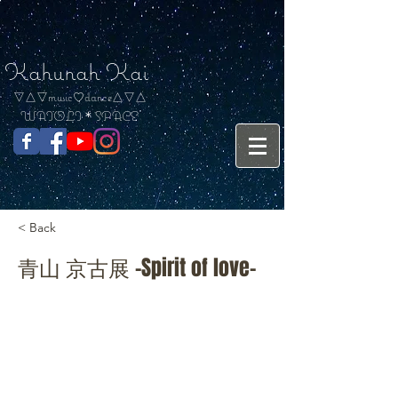
Kahunah Kai
▽△▽music♡dance△▽△
WAIOLI＊SPACE
< Back
青山 京古展 -Spirit of love-